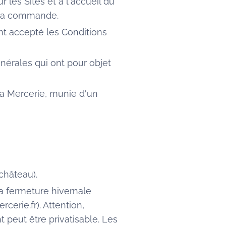
r les Sites et à l'accueil du
e la commande.
nt accepté les Conditions
nérales qui ont pour objet
La Mercerie, munie d'un
château).
 la fermeture hivernale
erie.fr). Attention,
 peut être privatisable. Les