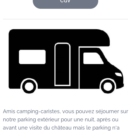
CGV
Amis camping-caristes, vous pouvez séjourner sur
notre parking extérieur pour une nuit, après ou
avant une visite du château mais le parking n'a