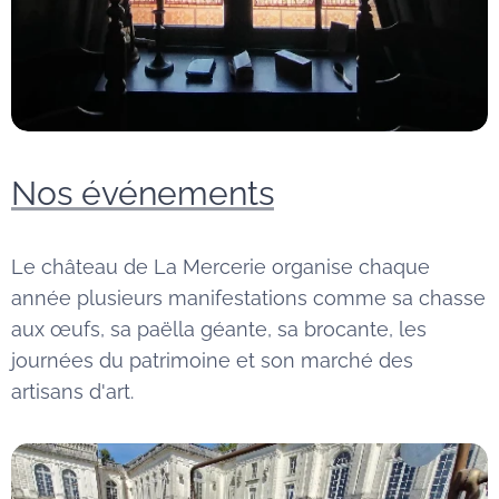
Nos événements
Le château de La Mercerie organise chaque
année plusieurs manifestations comme sa chasse
aux œufs, sa paëlla géante, sa brocante, les
journées du patrimoine et son marché des
artisans d'art.